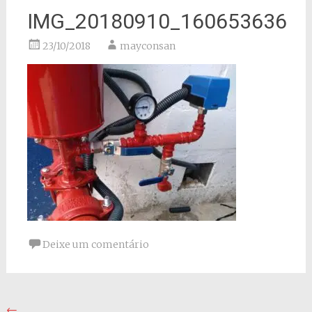
IMG_20180910_160653636
23/10/2018
mayconsan
Deixe um comentário
Navegação
←