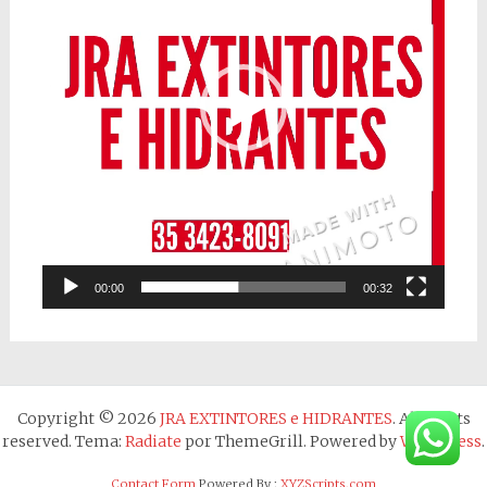
00:00
00:32
Copyright © 2026
JRA EXTINTORES e HIDRANTES
. All rights
reserved. Tema:
Radiate
por ThemeGrill. Powered by
WordPress
.
Contact Form
Powered By :
XYZScripts.com