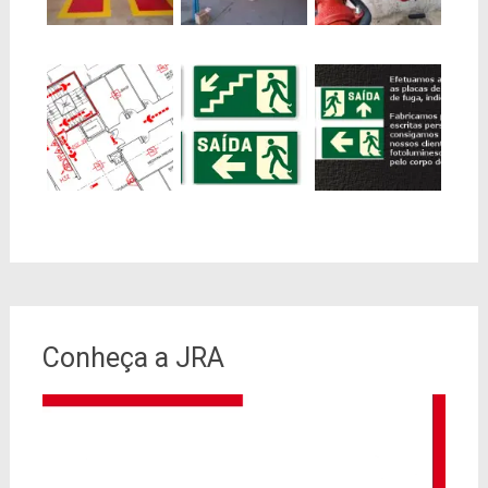
Conheça a JRA
Tocador
de
vídeo