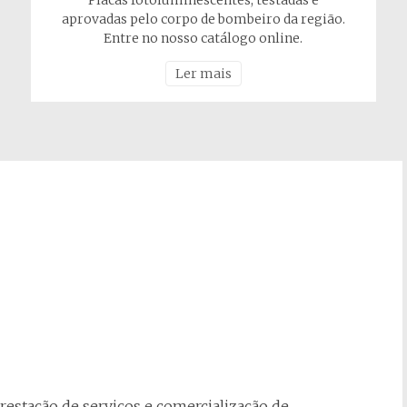
Placas fotoluminescentes, testadas e
aprovadas pelo corpo de bombeiro da região.
Entre no nosso catálogo online.
Ler mais
restação de serviços e comercialização de