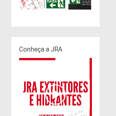
Conheça a JRA
Tocador
de
vídeo